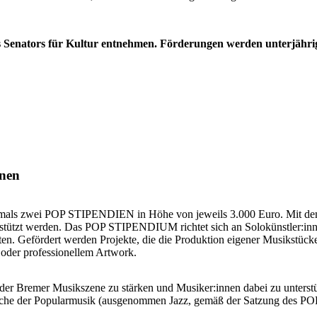
s Senators für Kultur entnehmen. Förderungen werden unterjährig 
nnen
tmals zwei POP STIPENDIEN in Höhe von jeweils 3.000 Euro. Mit dem
tützt werden. Das POP STIPENDIUM richtet sich an Solokünstler:innen,
en. Gefördert werden Projekte, die die Produktion eigener Musikstüc
oder professionellem Artwork.
t der Bremer Musikszene zu stärken und Musiker:innen dabei zu unterstüt
reiche der Popularmusik (ausgenommen Jazz, gemäß der Satzung des PO