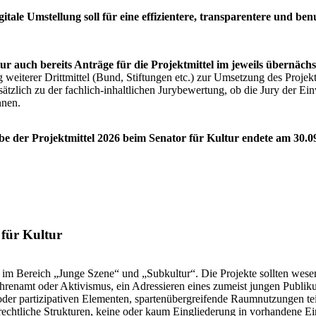
itale Umstellung soll für eine effizientere, transparentere und b
tur auch bereits Anträge für die Projektmittel im jeweils übernäc
g weiterer Drittmittel (Bund, Stiftungen etc.) zur Umsetzung des Proje
usätzlich zu der fachlich-inhaltlichen Jurybewertung, ob die Jury der E
nnen.
abe der Projektmittel 2026 beim Senator für Kultur endete am 30.0
für Kultur
e im Bereich „Junge Szene“ und „Subkultur“. Die Projekte sollten wesen
renamt oder Aktivismus, ein Adressieren eines zumeist jungen Publikum
 oder partizipativen Elementen, spartenübergreifende Raumnutzungen tei
rechtliche Strukturen, keine oder kaum Eingliederung in vorhandene Ei