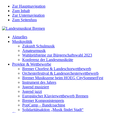
Zur Hauptnavigation
Zum Inhalt
Zur Unternavigation
Zum Seitenfuss
Aktuelles
Musikpolitik
Zukunft Schulmusik
Amateurmusik
Wahlprüfsteine zur Bürgerschaftswahl 2023
Konferenz der Landesmusikräte
Projekte & Wettbewerbe
Bremer Chorfest & Landeschorwettbewerb
Orchesterfestival & Landesorchesterwettbewerb
Bremer Musikszene beim HOEG CitySommerFest
Instrument des Jahres
Jugend musiziert
Jugend jazzt
Europäischer Klavierwettbewerb Bremen
Bremer Komponistenpreis
PopCamp – Bandcoaching
Solidaritätsaktion „Musik findet Stadt“