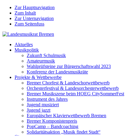
Zur Hauptnavigation
Zum Inhalt
Zur Unternavigation
Zum Seitenfuss
Aktuelles
Musikpolitik
Zukunft Schulmusik
Amateurmusik
Wahlprüfsteine zur Bürgerschaftswahl 2023
Konferenz der Landesmusikräte
Projekte & Wettbewerbe
Bremer Chorfest & Landeschorwettbewerb
Orchesterfestival & Landesorchesterwettbewerb
Bremer Musikszene beim HOEG CitySommerFest
Instrument des Jahres
Jugend musiziert
Jugend jazzt
Europäischer Klavierwettbewerb Bremen
Bremer Komponistenpreis
PopCamp – Bandcoaching
Solidaritätsaktion „Musik findet Stadt“