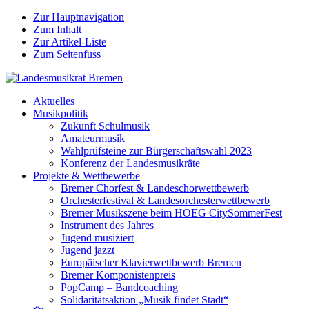
Zur Hauptnavigation
Zum Inhalt
Zur Artikel-Liste
Zum Seitenfuss
Aktuelles
Musikpolitik
Zukunft Schulmusik
Amateurmusik
Wahlprüfsteine zur Bürgerschaftswahl 2023
Konferenz der Landesmusikräte
Projekte & Wettbewerbe
Bremer Chorfest & Landeschorwettbewerb
Orchesterfestival & Landesorchesterwettbewerb
Bremer Musikszene beim HOEG CitySommerFest
Instrument des Jahres
Jugend musiziert
Jugend jazzt
Europäischer Klavierwettbewerb Bremen
Bremer Komponistenpreis
PopCamp – Bandcoaching
Solidaritätsaktion „Musik findet Stadt“