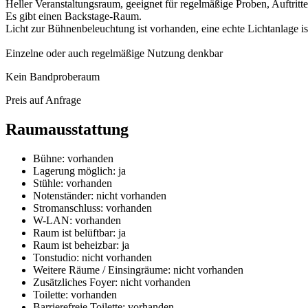
Heller Veranstaltungsraum, geeignet für regelmäßige Proben, Auftrit
Es gibt einen Backstage-Raum.
Licht zur Bühnenbeleuchtung ist vorhanden, eine echte Lichtanlage is
Einzelne oder auch regelmäßige Nutzung denkbar
Kein Bandproberaum
Preis auf Anfrage
Raumausstattung
Bühne:
vorhanden
Lagerung möglich:
ja
Stühle:
vorhanden
Notenständer:
nicht vorhanden
Stromanschluss:
vorhanden
W-LAN:
vorhanden
Raum ist belüftbar:
ja
Raum ist beheizbar:
ja
Tonstudio:
nicht vorhanden
Weitere Räume / Einsingräume:
nicht vorhanden
Zusätzliches Foyer:
nicht vorhanden
Toilette:
vorhanden
Barrierefreie Toilette:
vorhanden