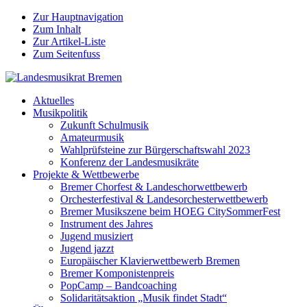
Zur Hauptnavigation
Zum Inhalt
Zur Artikel-Liste
Zum Seitenfuss
Aktuelles
Musikpolitik
Zukunft Schulmusik
Amateurmusik
Wahlprüfsteine zur Bürgerschaftswahl 2023
Konferenz der Landesmusikräte
Projekte & Wettbewerbe
Bremer Chorfest & Landeschorwettbewerb
Orchesterfestival & Landesorchesterwettbewerb
Bremer Musikszene beim HOEG CitySommerFest
Instrument des Jahres
Jugend musiziert
Jugend jazzt
Europäischer Klavierwettbewerb Bremen
Bremer Komponistenpreis
PopCamp – Bandcoaching
Solidaritätsaktion „Musik findet Stadt“