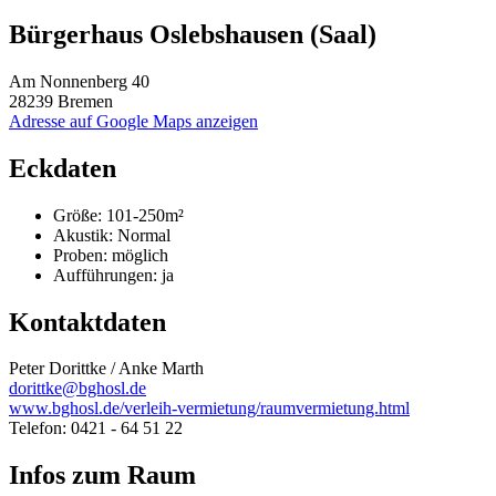
Bürgerhaus Oslebshausen (Saal)
Am Nonnenberg 40
28239 Bremen
Adresse auf Google Maps anzeigen
Eckdaten
Größe:
101-250m²
Akustik:
Normal
Proben:
möglich
Aufführungen:
ja
Kontaktdaten
Peter Dorittke / Anke Marth
dorittke@bghosl.de
www.bghosl.de/verleih-vermietung/raumvermietung.html
Telefon: 0421 - 64 51 22
Infos zum Raum