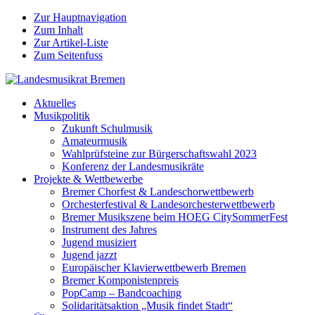
Zur Hauptnavigation
Zum Inhalt
Zur Artikel-Liste
Zum Seitenfuss
Aktuelles
Musikpolitik
Zukunft Schulmusik
Amateurmusik
Wahlprüfsteine zur Bürgerschaftswahl 2023
Konferenz der Landesmusikräte
Projekte & Wettbewerbe
Bremer Chorfest & Landeschorwettbewerb
Orchesterfestival & Landesorchesterwettbewerb
Bremer Musikszene beim HOEG CitySommerFest
Instrument des Jahres
Jugend musiziert
Jugend jazzt
Europäischer Klavierwettbewerb Bremen
Bremer Komponistenpreis
PopCamp – Bandcoaching
Solidaritätsaktion „Musik findet Stadt“