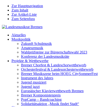
Zur Hauptnavigation
Zum Inhalt
Zur Artikel-Liste
Zum Seitenfuss
Aktuelles
Musikpolitik
Zukunft Schulmusik
Amateurmusik
Wahlprüfsteine zur Bürgerschaftswahl 2023
Konferenz der Landesmusikräte
Projekte & Wettbewerbe
Bremer Chorfest & Landeschorwettbewerb
Orchesterfestival & Landesorchesterwettbewerb
Bremer Musikszene beim HOEG CitySommerFest
Instrument des Jahres
Jugend musiziert
Jugend jazzt
Europäischer Klavierwettbewerb Bremen
Bremer Komponistenpreis
PopCamp – Bandcoaching
Solidaritätsaktion „Musik findet Stadt“