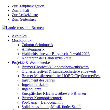
Zur Hauptnavigation
Zum Inhalt
Zur Artikel-Liste
Zum Seitenfuss
Aktuelles
Musikpolitik
Zukunft Schulmusik
Amateurmusik
Wahlprüfsteine zur Bürgerschaftswahl 2023
Konferenz der Landesmusikräte
Projekte & Wettbewerbe
Bremer Chorfest & Landeschorwettbewerb
Orchesterfestival & Landesorchesterwettbewerb
Bremer Musikszene beim HOEG CitySommerFest
Instrument des Jahres
Jugend musiziert
Jugend jazzt
Europäischer Klavierwettbewerb Bremen
Bremer Komponistenpreis
PopCamp – Bandcoaching
Solidaritätsaktion „Musik findet Stadt“