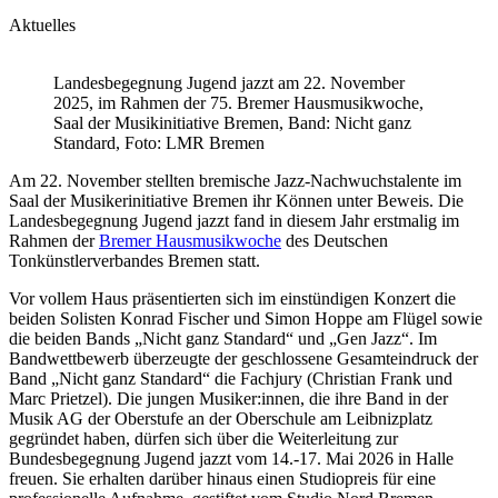
Aktuelles
Landesbegegnung Jugend jazzt am 22. November
2025, im Rahmen der 75. Bremer Hausmusikwoche,
Saal der Musikinitiative Bremen, Band: Nicht ganz
Standard, Foto: LMR Bremen
Am 22. November stellten bremische Jazz-Nachwuchstalente im
Saal der Musikerinitiative Bremen ihr Können unter Beweis. Die
Landesbegegnung Jugend jazzt fand in diesem Jahr erstmalig im
Rahmen der
Bremer Hausmusikwoche
des Deutschen
Tonkünstlerverbandes Bremen statt.
Vor vollem Haus präsentierten sich im einstündigen Konzert die
beiden Solisten Konrad Fischer und Simon Hoppe am Flügel sowie
die beiden Bands „Nicht ganz Standard“ und „Gen Jazz“. Im
Bandwettbewerb überzeugte der geschlossene Gesamteindruck der
Band „Nicht ganz Standard“ die Fachjury (Christian Frank und
Marc Prietzel). Die jungen Musiker:innen, die ihre Band in der
Musik AG der Oberstufe an der Oberschule am Leibnizplatz
gegründet haben, dürfen sich über die Weiterleitung zur
Bundesbegegnung Jugend jazzt vom 14.-17. Mai 2026 in Halle
freuen. Sie erhalten darüber hinaus einen Studiopreis für eine