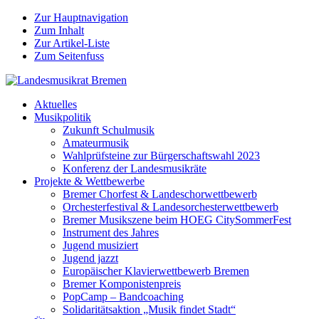
Zur Hauptnavigation
Zum Inhalt
Zur Artikel-Liste
Zum Seitenfuss
Aktuelles
Musikpolitik
Zukunft Schulmusik
Amateurmusik
Wahlprüfsteine zur Bürgerschaftswahl 2023
Konferenz der Landesmusikräte
Projekte & Wettbewerbe
Bremer Chorfest & Landeschorwettbewerb
Orchesterfestival & Landesorchesterwettbewerb
Bremer Musikszene beim HOEG CitySommerFest
Instrument des Jahres
Jugend musiziert
Jugend jazzt
Europäischer Klavierwettbewerb Bremen
Bremer Komponistenpreis
PopCamp – Bandcoaching
Solidaritätsaktion „Musik findet Stadt“