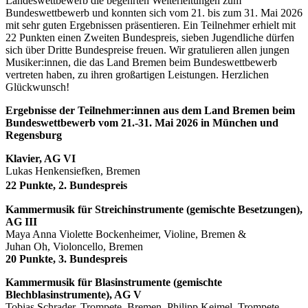
Landeswettbewerb die begehrten Weiterleitungen zum
Bundeswettbewerb und konnten sich vom 21. bis zum 31. Mai 2026
mit sehr guten Ergebnissen präsentieren. Ein Teilnehmer erhielt mit
22 Punkten einen Zweiten Bundespreis, sieben Jugendliche dürfen
sich über Dritte Bundespreise freuen. Wir gratulieren allen jungen
Musiker:innen, die das Land Bremen beim Bundeswettbewerb
vertreten haben, zu ihren großartigen Leistungen. Herzlichen
Glückwunsch!
Ergebnisse der Teilnehmer:innen aus dem Land Bremen beim
Bundeswettbewerb vom 21.-31. Mai 2026 in München und
Regensburg
Klavier, AG VI
Lukas Henkensiefken, Bremen
22 Punkte, 2. Bundespreis
Kammermusik für Streichinstrumente (gemischte Besetzungen),
AG III
Maya Anna Violette Bockenheimer, Violine, Bremen &
Juhan Oh, Violoncello, Bremen
20 Punkte, 3. Bundespreis
Kammermusik für Blasinstrumente (gemischte
Blechblasinstrumente), AG V
Tobias Schrader, Trompete, Bremen, Philipp Keimel, Trompete,