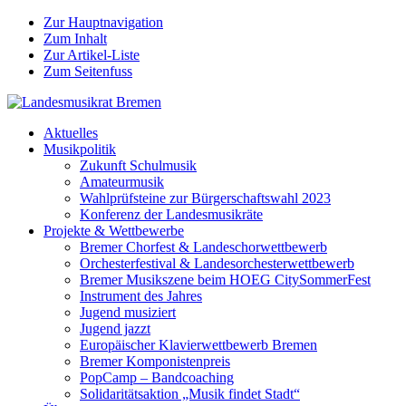
Zur Hauptnavigation
Zum Inhalt
Zur Artikel-Liste
Zum Seitenfuss
Aktuelles
Musikpolitik
Zukunft Schulmusik
Amateurmusik
Wahlprüfsteine zur Bürgerschaftswahl 2023
Konferenz der Landesmusikräte
Projekte & Wettbewerbe
Bremer Chorfest & Landeschorwettbewerb
Orchesterfestival & Landesorchesterwettbewerb
Bremer Musikszene beim HOEG CitySommerFest
Instrument des Jahres
Jugend musiziert
Jugend jazzt
Europäischer Klavierwettbewerb Bremen
Bremer Komponistenpreis
PopCamp – Bandcoaching
Solidaritätsaktion „Musik findet Stadt“