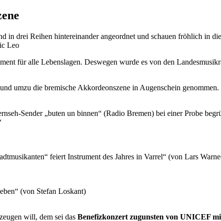
zene
ic Leo
strument für alle Lebenslagen. Deswegen wurde es von den Landesmusik
nd umzu die bremische Akkordeonszene in Augenschein genommen. Das 
rnseh-Sender „buten un binnen“ (Radio Bremen) bei einer Probe begrüß
“
tmusikanten“ feiert Instrument des Jahres in Varrel“ (von Lars Warne
eben“ (von Stefan Loskant)
zeugen will, dem sei das
Benefizkonzert zugunsten von UNICEF m