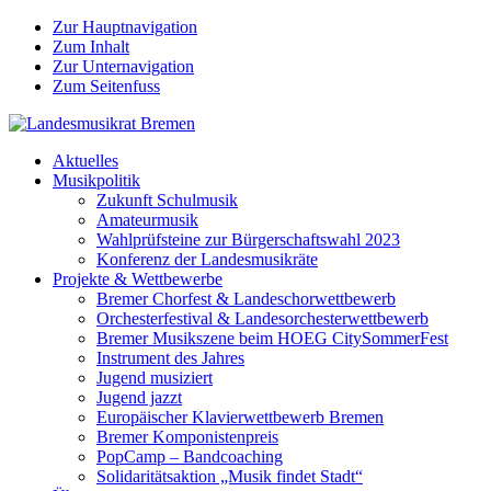
Zur Hauptnavigation
Zum Inhalt
Zur Unternavigation
Zum Seitenfuss
Aktuelles
Musikpolitik
Zukunft Schulmusik
Amateurmusik
Wahlprüfsteine zur Bürgerschaftswahl 2023
Konferenz der Landesmusikräte
Projekte & Wettbewerbe
Bremer Chorfest & Landeschorwettbewerb
Orchesterfestival & Landesorchesterwettbewerb
Bremer Musikszene beim HOEG CitySommerFest
Instrument des Jahres
Jugend musiziert
Jugend jazzt
Europäischer Klavierwettbewerb Bremen
Bremer Komponistenpreis
PopCamp – Bandcoaching
Solidaritätsaktion „Musik findet Stadt“