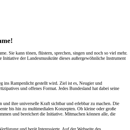
mme!
. Sie kann tönen, flüstern, sprechen, singen und noch so viel mehr.
e Initiative der Landesmusikräte dieses außergewöhnliche Instrument
ins Rampenlicht gestellt wird. Ziel ist es, Neugier und
artizipatives und offenes Format. Jedes Bundesland hat dabei seine
ern und ihre universelle Kraft sichtbar und erlebbar zu machen. Die
ente bis hin zu multimedialen Konzepten. Ob kleine oder große
ommen und bereichert die Initiative. Mitmachen können alle, die
Verfügung und berät Interessierte. Auf der Webseite des