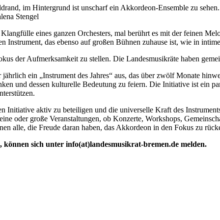
lena Stengel
 Klangfülle eines ganzen Orchesters, mal berührt es mit der feinen Me
n Instrument, das ebenso auf großen Bühnen zuhause ist, wie in in
n Fokus der Aufmerksamkeit zu stellen. Die Landesmusikräte haben gem
ährlich ein „Instrument des Jahres“ aus, das über zwölf Monate hinweg 
ken und dessen kulturelle Bedeutung zu feiern. Die Initiative ist ein p
nterstützen.
n Initiative aktiv zu beteiligen und die universelle Kraft des Instrume
eine oder große Veranstaltungen, ob Konzerte, Workshops, Gemeinschaft
nnen alle, die Freude daran haben, das Akkordeon in den Fokus zu rück
n, können sich unter info(at)landesmusikrat-bremen.de melden.