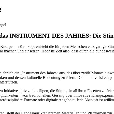
!
ngel
Welt das INSTRUMENT DES JAHRES: Die Sti
rpel im Kehlkopf entsteht die für jeden Menschen einzigartige Stimme
bar machen und einsetzen. Höchste Zeit also, dass durch die bundesweit
ährlich ein „Instrument des Jahres“ aus, das über zwölf Monate hinweg 
ken und dessen kulturelle Bedeutung zu feiern. Die Initiative ist ein p
nterstützen.
 Initiative aktiv zu beteiligen, die Stimme in all ihren Facetten zu fei
öglichkeiten – von traditionellem Gesang über innovative Klangexperim
rdisziplinäre Formate oder digitale Angebote: Jede Aktivität ist willk
tzen, stellt der Landesmusikrat Bremen Materialien und Plattformen zur 