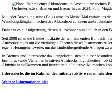
Orchesterfestival Bremen und Bremerhaven 2024, Foto: Magda
Mit jeder Bewegung seines Balgs atmet es Musik. Mal entfaltet es die
Wandlungsfähigkeit machen das Akkordeon zu einem ausdrucksstarke
Daher ist es nur folgerichtig, diesen Alleskönner nun endlich in de
Seit 2008 rufen die Landesmusikräte der teilnehmenden Bundesländer j
Aufmerksamkeit auf die vielfältigen Facetten dieses Instruments zu len
eigene Herangehensweise, um das länderübergreifende Anliegen zu u
In Bremen sind Interessierte dazu eingeladen, sich an dieser besondere
beeindruckende Vielfalt an kreativen Ausdrucksmöglichkeiten – ob kl
Aktivität ist willkommen und bereichert die Initiative. Mitmachen kö
Interessierte, die im Rahmen der Initiative aktiv werden möchte
Weitere Informationen hier