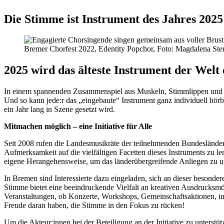
Die Stimme ist Instrument des Jahres 2025
Bremer Chorfest 2022, Edentity Popchor, Foto: Magdalena Ste
2025 wird das älteste Instrument der 
In einem spannenden Zusammenspiel aus Muskeln, Stimmlippen und Kno
Und so kann jede:r das „eingebaute“ Instrument ganz individuell hör
ein Jahr lang in Szene gesetzt wird.
Mitmachen möglich – eine Initiative für Alle
Seit 2008 rufen die Landesmusikräte der teilnehmenden Bundesländer j
Aufmerksamkeit auf die vielfältigen Facetten dieses Instruments zu len
eigene Herangehensweise, um das länderübergreifende Anliegen zu u
In Bremen sind Interessierte dazu eingeladen, sich an dieser besonderen
Stimme bietet eine beeindruckende Vielfalt an kreativen Ausdrucksm
Veranstaltungen, ob Konzerte, Workshops, Gemeinschaftsaktionen, inte
Freude daran haben, die Stimme in den Fokus zu rücken!
Um die Akteur:innen bei der Beteiligung an der Initiative zu unterstü