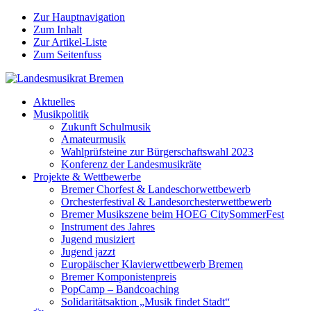
Zur Hauptnavigation
Zum Inhalt
Zur Artikel-Liste
Zum Seitenfuss
Aktuelles
Musikpolitik
Zukunft Schulmusik
Amateurmusik
Wahlprüfsteine zur Bürgerschaftswahl 2023
Konferenz der Landesmusikräte
Projekte & Wettbewerbe
Bremer Chorfest & Landeschorwettbewerb
Orchesterfestival & Landesorchesterwettbewerb
Bremer Musikszene beim HOEG CitySommerFest
Instrument des Jahres
Jugend musiziert
Jugend jazzt
Europäischer Klavierwettbewerb Bremen
Bremer Komponistenpreis
PopCamp – Bandcoaching
Solidaritätsaktion „Musik findet Stadt“